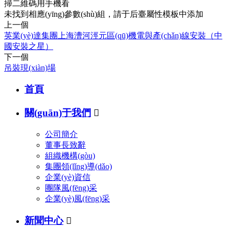
掃二維碼用手機看
未找到相應(yīng)參數(shù)組，請于后臺屬性模板中添加
上一個
英業(yè)達集團上海漕河涇元區(qū)機電與產(chǎn)線安裝（中
國安裝之星）
下一個
吊裝現(xiàn)場
首頁
關(guān)于我們

公司簡介
董事長致辭
組織機構(gòu)
集團領(lǐng)導(dǎo)
企業(yè)資信
團隊風(fēng)采
企業(yè)風(fēng)采
新聞中心
