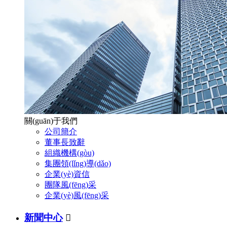
關(guān)于我們
公司簡介
董事長致辭
組織機構(gòu)
集團領(lǐng)導(dǎo)
企業(yè)資信
團隊風(fēng)采
企業(yè)風(fēng)采
新聞中心
