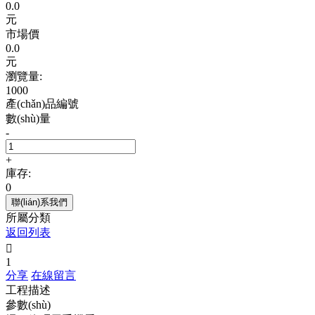
0.0
元
市場價
0.0
元
瀏覽量:
1000
產(chǎn)品編號
數(shù)量
-
+
庫存:
0
聯(lián)系我們
所屬分類
返回列表

1
分享
在線留言
工程描述
參數(shù)