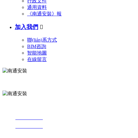
行政文件
通用資料
《南通安裝》報
加入我們

聯(lián)系方式
BIM咨詢
智能地圖
在線留言
手機網(wǎng)站
微信公眾號
電話：
0513-85232307
傳真：
0513-83569049
地址：江蘇省南通市濠西路288號百安誼家A座23-28F