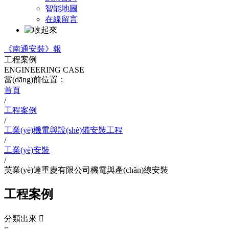
智能地圖
在線留言
《南通安裝》報
工程案例
ENGINEERING CASE
當(dāng)前位置：
首頁
/
工程案例
/
工業(yè)機電與設(shè)備安裝工程
/
工業(yè)安裝
/
英業(yè)達重慶有限公司機電與產(chǎn)線安裝
工程案例
分類出來
